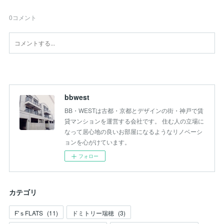
0
コメント
bbwest
BB・WESTは古都・京都とデザインの街・神戸で賃
貸マンションを運営する会社です。 住む人の立場に
なって居心地の良いお部屋になるようなリノベーシ
ョンを心がけています。
フォロー
カテゴリ
F'ｓFLATS
(
11
)
ドミトリー瑞穂
(
3
)