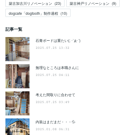
築古加古川リノベーション
(
23
)
築古神戸リノベーション
(
9
)
dogcafe「dogtooth」制作過程
(
10
)
記事一覧
石膏ボードは重たい(; ･`д･´)
2025.07.25 13:32
無理なところは本職さんに
2025.07.25 04:11
考えた間取りに合わせて
2025.07.25 03:49
内装はまだまだ・・・💦
2025.01.08 06:31