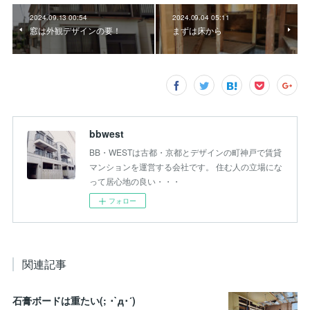
2024.09.13 00:54
2024.09.04 05:11
窓は外観デザインの要！
まずは床から
bbwest
BB・WESTは古都・京都とデザインの町神戸で賃貸
マンションを運営する会社です。 住む人の立場にな
って居心地の良い・・・
フォロー
関連記事
石膏ボードは重たい(; ･`д･´)