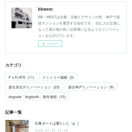
bbwest
BB・WESTは古都・京都とデザインの街・神戸で賃
貸マンションを運営する会社です。 住む人の立場に
なって居心地の良いお部屋になるようなリノベーシ
ョンを心がけています。
フォロー
カテゴリ
F'ｓFLATS
(
11
)
ドミトリー瑞穂
(
3
)
築古加古川リノベーション
(
23
)
築古神戸リノベーション
(
9
)
dogcafe「dogtooth」制作過程
(
10
)
記事一覧
石膏ボードは重たい(; ･`д･´)
2025.07.25 13:32