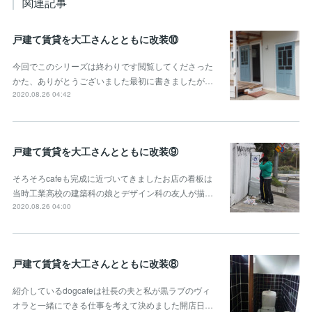
関連記事
戸建て賃貸を大工さんとともに改装⑩
今回でこのシリーズは終わりです閲覧してくださった
かた、ありがとうございました最初に書きましたが…
2020.08.26 04:42
戸建て賃貸を大工さんとともに改装⑨
そろそろcafeも完成に近づいてきましたお店の看板は
当時工業高校の建築科の娘とデザイン科の友人が描…
2020.08.26 04:00
戸建て賃貸を大工さんとともに改装⑧
紹介しているdogcafeは社長の夫と私が黒ラブのヴィ
オラと一緒にできる仕事を考えて決めました開店日…