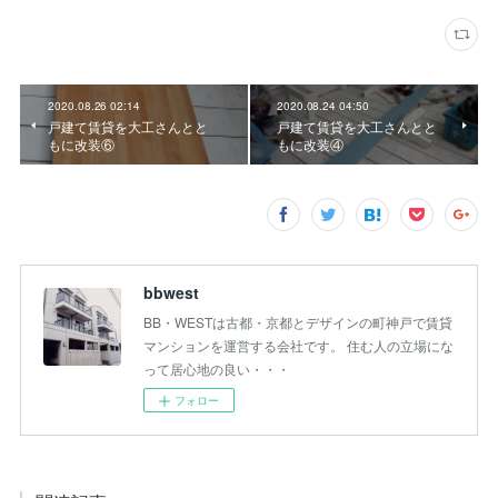
2020.08.26 02:14
2020.08.24 04:50
戸建て賃貸を大工さんとと
戸建て賃貸を大工さんとと
もに改装⑥
もに改装④
bbwest
BB・WESTは古都・京都とデザインの町神戸で賃貸
マンションを運営する会社です。 住む人の立場にな
って居心地の良い・・・
フォロー