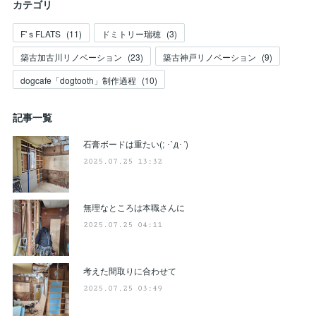
カテゴリ
F'ｓFLATS
(
11
)
ドミトリー瑞穂
(
3
)
築古加古川リノベーション
(
23
)
築古神戸リノベーション
(
9
)
dogcafe「dogtooth」制作過程
(
10
)
記事一覧
石膏ボードは重たい(; ･`д･´)
2025.07.25 13:32
無理なところは本職さんに
2025.07.25 04:11
考えた間取りに合わせて
2025.07.25 03:49