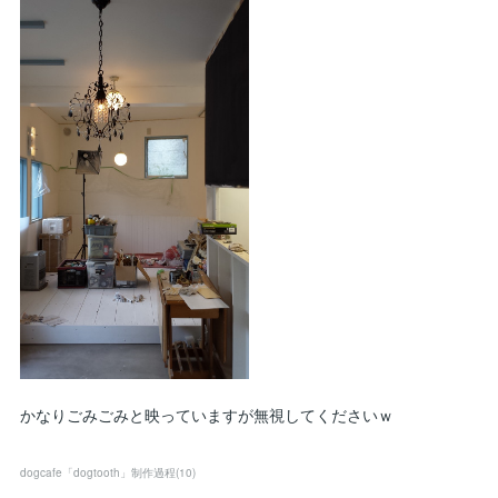
かなりごみごみと映っていますが無視してくださいｗ
dogcafe「dogtooth」制作過程
(
10
)