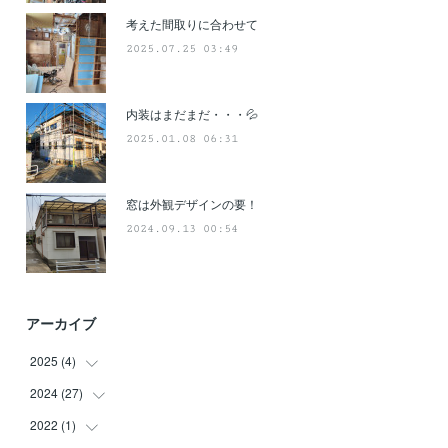
考えた間取りに合わせて
2025.07.25 03:49
内装はまだまだ・・・💦
2025.01.08 06:31
窓は外観デザインの要！
2024.09.13 00:54
アーカイブ
2025
(
4
)
2024
(
27
(
3
)
)
(
1
)
2022
(
1
)
(
3
)