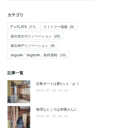
カテゴリ
F'ｓFLATS
(
11
)
ドミトリー瑞穂
(
3
)
築古加古川リノベーション
(
23
)
築古神戸リノベーション
(
9
)
dogcafe「dogtooth」制作過程
(
10
)
記事一覧
石膏ボードは重たい(; ･`д･´)
2025.07.25 13:32
無理なところは本職さんに
2025.07.25 04:11