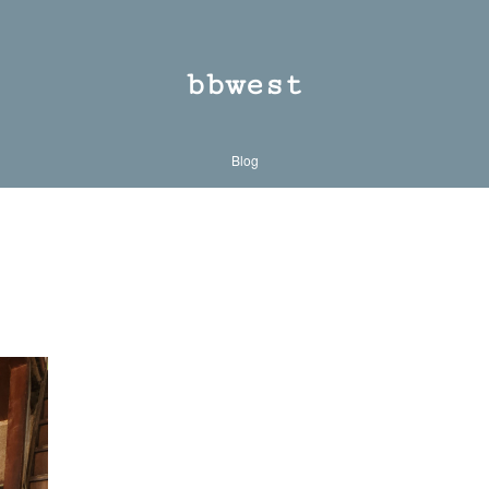
bbwest
Blog